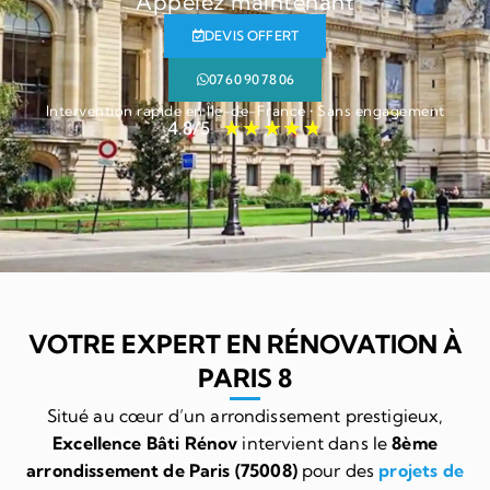
Appelez maintenant
DEVIS OFFERT
07 60 90 78 06
Intervention rapide en Île-de-France • Sans engagement
★
★
★
★
★
4.8/5
VOTRE EXPERT EN RÉNOVATION À
PARIS 8
Situé au cœur d’un arrondissement prestigieux,
Excellence Bâti Rénov
intervient dans le
8ème
arrondissement de Paris (75008)
pour des
projets de