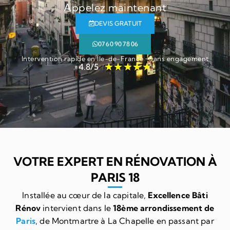
Appelez maintenant
DEVIS GRATUIT
07 60 90 78 06
Intervention rapide en Île-de-France • Sans engagement
★
★
★
★
★
4.8/5
VOTRE EXPERT EN RÉNOVATION À
PARIS 18
Installée au cœur de la capitale,
Excellence Bâti
Rénov
intervient dans le
18ème arrondissement de
Paris
, de Montmartre à La Chapelle en passant par