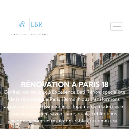
RÉNOVATION À PARIS 18
Confiez vos travaux à Excellence Bâti Rénov, spécialiste
de la rénovation à Paris 18ème. Nous transformons
appartements haussmanniens, logements modernes et
commerces avec savoir-faire, qualité et finitions
soignées, pour un résultat durable et sur mesure.